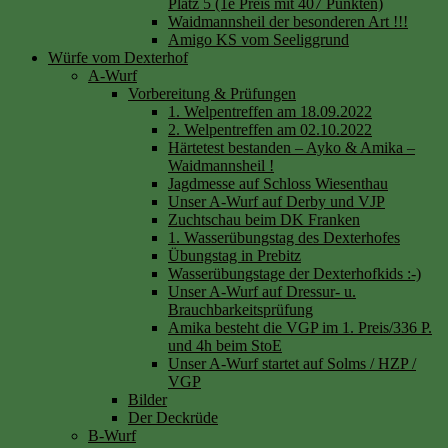
Platz 5 (1e Preis mit 407 Punkten)
Waidmannsheil der besonderen Art !!!
Amigo KS vom Seeliggrund
Würfe vom Dexterhof
A-Wurf
Vorbereitung & Prüfungen
1. Welpentreffen am 18.09.2022
2. Welpentreffen am 02.10.2022
Härtetest bestanden – Ayko & Amika –
Waidmannsheil !
Jagdmesse auf Schloss Wiesenthau
Unser A-Wurf auf Derby und VJP
Zuchtschau beim DK Franken
1. Wasserübungstag des Dexterhofes
Übungstag in Prebitz
Wasserübungstage der Dexterhofkids :-)
Unser A-Wurf auf Dressur- u.
Brauchbarkeitsprüfung
Amika besteht die VGP im 1. Preis/336 P.
und 4h beim StoE
Unser A-Wurf startet auf Solms / HZP /
VGP
Bilder
Der Deckrüde
B-Wurf