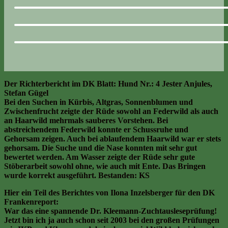
Der Richterbericht im DK Blatt: Hund Nr.: 4 Jester Anjules,
Stefan Gügel
Bei den Suchen in Kürbis, Altgras, Sonnenblumen und
Zwischenfrucht zeigte der Rüde sowohl an Federwild als auch
an Haarwild mehrmals sauberes Vorstehen. Bei
abstreichendem Federwild konnte er Schussruhe und
Gehorsam zeigen. Auch bei ablaufendem Haarwild war er stets
gehorsam. Die Suche und die Nase konnten mit sehr gut
bewertet werden. Am Wasser zeigte der Rüde sehr gute
Stöberarbeit sowohl ohne, wie auch mit Ente. Das Bringen
wurde korrekt ausgeführt. Bestanden: KS
Hier ein Teil des
Berichtes von Ilona Inzelsberger für den DK
Frankenreport:
War das eine spannende Dr. Kleemann-Zuchtausleseprüfung!
Jetzt bin ich ja auch schon seit 2003 bei den großen Prüfungen