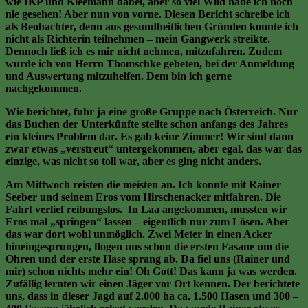
wie IKP und Kleemann dabei, aber so viel Wild habe ich noch
nie gesehen! Aber nun von vorne. Diesen Bericht schreibe ich
als Beobachter, denn aus gesundheitlichen Gründen konnte ich
nicht als Richterin teilnehmen – mein Gangwerk streikte.
Dennoch ließ ich es mir nicht nehmen, mitzufahren. Zudem
wurde ich von Herrn Thomschke gebeten, bei der Anmeldung
und Auswertung mitzuhelfen. Dem bin ich gerne
nachgekommen.
Wie berichtet, fuhr ja eine große Gruppe nach Österreich. Nur
das Buchen der Unterkünfte stellte schon anfangs des Jahres
ein kleines Problem dar. Es gab keine Zimmer! Wir sind dann
zwar etwas „verstreut“ untergekommen, aber egal, das war das
einzige, was nicht so toll war, aber es ging nicht anders.
Am Mittwoch reisten die meisten an. Ich konnte mit Rainer
Seeber und seinem Eros vom Hirschenacker mitfahren. Die
Fahrt verlief reibungslos. In Laa angekommen, mussten wir
Eros mal „springen“ lassen – eigentlich nur zum Lösen. Aber
das war dort wohl unmöglich. Zwei Meter in einen Acker
hineingesprungen, flogen uns schon die ersten Fasane um die
Ohren und der erste Hase sprang ab. Da fiel uns (Rainer und
mir) schon nichts mehr ein! Oh Gott! Das kann ja was werden.
Zufällig lernten wir einen Jäger vor Ort kennen. Der berichtete
uns, dass in dieser Jagd auf 2.000 ha ca. 1.500 Hasen und 300 –