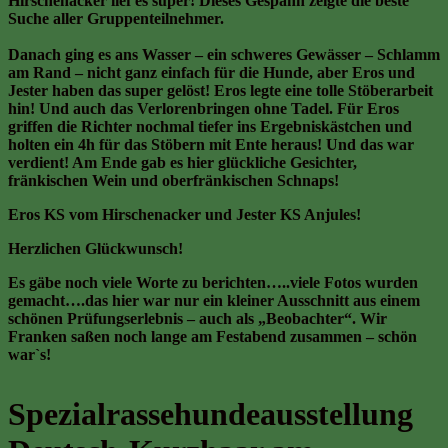
Hirschenacker lief es super! Dieses Gespann zeigte die beste
Suche aller Gruppenteilnehmer.
Danach ging es ans Wasser – ein schweres Gewässer – Schlamm
am Rand – nicht ganz einfach für die Hunde, aber Eros und
Jester haben das super gelöst! Eros legte eine tolle Stöberarbeit
hin! Und auch das Verlorenbringen ohne Tadel. Für Eros
griffen die Richter nochmal tiefer ins Ergebniskästchen und
holten ein 4h für das Stöbern mit Ente heraus! Und das war
verdient! Am Ende gab es hier glückliche Gesichter,
fränkischen Wein und oberfränkischen Schnaps!
Eros KS vom Hirschenacker und Jester KS Anjules!
Herzlichen Glückwunsch!
Es gäbe noch viele Worte zu berichten…..viele Fotos wurden
gemacht….das hier war nur ein kleiner Ausschnitt aus einem
schönen Prüfungserlebnis – auch als „Beobachter“. Wir
Franken saßen noch lange am Festabend zusammen – schön
war`s!
Spezialrassehundeausstellung