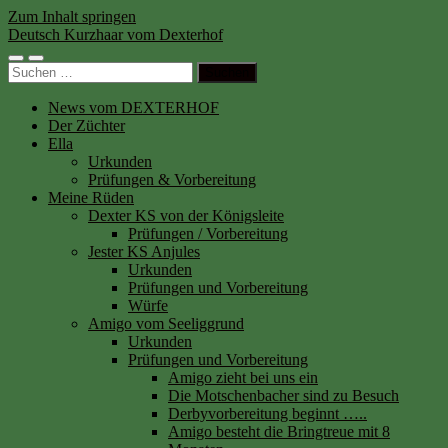
Zum Inhalt springen
Deutsch Kurzhaar vom Dexterhof
Mobile-
Suchfeld
Suchen
Menü
ein-/ausblenden
nach:
ein-/ausblenden
News vom DEXTERHOF
Der Züchter
Ella
Urkunden
Prüfungen & Vorbereitung
Meine Rüden
Dexter KS von der Königsleite
Prüfungen / Vorbereitung
Jester KS Anjules
Urkunden
Prüfungen und Vorbereitung
Würfe
Amigo vom Seeliggrund
Urkunden
Prüfungen und Vorbereitung
Amigo zieht bei uns ein
Die Motschenbacher sind zu Besuch
Derbyvorbereitung beginnt …..
Amigo besteht die Bringtreue mit 8