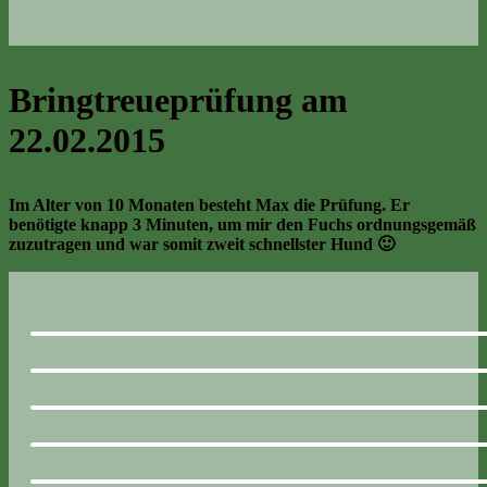
Bringtreueprüfung am
22.02.2015
Im Alter von 10 Monaten besteht Max die Prüfung. Er
benötigte knapp 3 Minuten, um mir den Fuchs ordnungsgemäß
zuzutragen und war somit zweit schnellster Hund 🙂