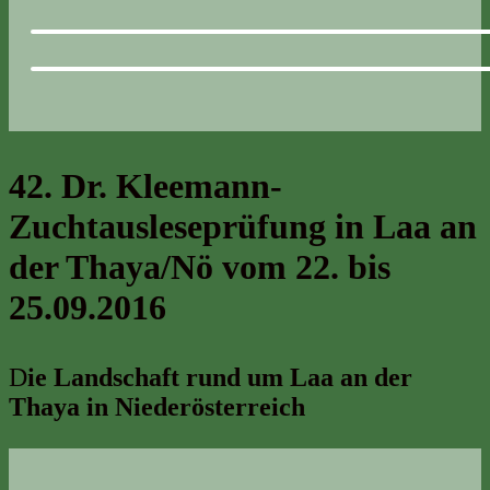
42. Dr. Kleemann-
Zuchtausleseprüfung in Laa an
der Thaya/Nö vom 22. bis
25.09.2016
D
ie Landschaft rund um Laa an der
Thaya in Niederösterreich