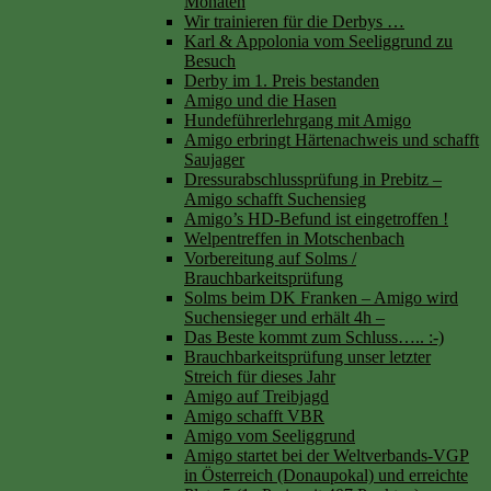
Monaten
Wir trainieren für die Derbys …
Karl & Appolonia vom Seeliggrund zu
Besuch
Derby im 1. Preis bestanden
Amigo und die Hasen
Hundeführerlehrgang mit Amigo
Amigo erbringt Härtenachweis und schafft
Saujager
Dressurabschlussprüfung in Prebitz –
Amigo schafft Suchensieg
Amigo’s HD-Befund ist eingetroffen !
Welpentreffen in Motschenbach
Vorbereitung auf Solms /
Brauchbarkeitsprüfung
Solms beim DK Franken – Amigo wird
Suchensieger und erhält 4h –
Das Beste kommt zum Schluss….. :-)
Brauchbarkeitsprüfung unser letzter
Streich für dieses Jahr
Amigo auf Treibjagd
Amigo schafft VBR
Amigo vom Seeliggrund
Amigo startet bei der Weltverbands-VGP
in Österreich (Donaupokal) und erreichte