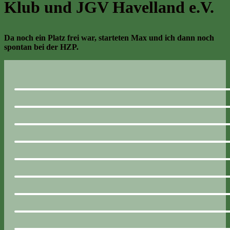
Klub und JGV Havelland e.V.
Da noch ein Platz frei war, starteten Max und ich dann noch
spontan bei der HZP.