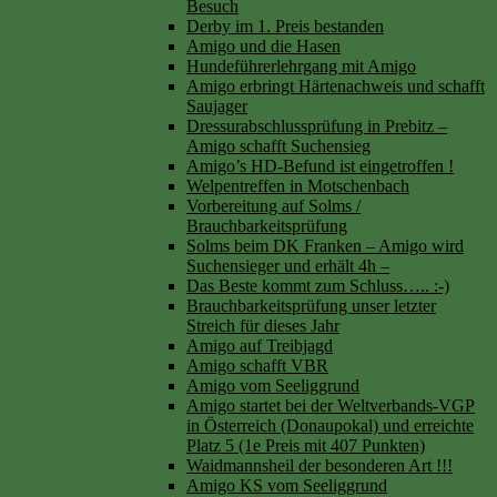
Besuch
Derby im 1. Preis bestanden
Amigo und die Hasen
Hundeführerlehrgang mit Amigo
Amigo erbringt Härtenachweis und schafft
Saujager
Dressurabschlussprüfung in Prebitz –
Amigo schafft Suchensieg
Amigo’s HD-Befund ist eingetroffen !
Welpentreffen in Motschenbach
Vorbereitung auf Solms /
Brauchbarkeitsprüfung
Solms beim DK Franken – Amigo wird
Suchensieger und erhält 4h –
Das Beste kommt zum Schluss….. :-)
Brauchbarkeitsprüfung unser letzter
Streich für dieses Jahr
Amigo auf Treibjagd
Amigo schafft VBR
Amigo vom Seeliggrund
Amigo startet bei der Weltverbands-VGP
in Österreich (Donaupokal) und erreichte
Platz 5 (1e Preis mit 407 Punkten)
Waidmannsheil der besonderen Art !!!
Amigo KS vom Seeliggrund