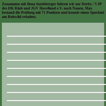
Zusammen mit Ilona Inzelsberger fuhren wir zur Derby / VJP
des DK Klub und JGV Havelland e.V. nach Nauen. Max
bestand die Prüfung mit 71 Punkten und konnte einen Spurlaut
am Rehwild erhalten.