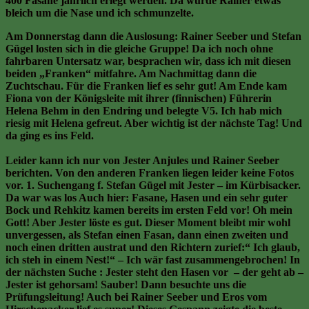
400 Fasane jährlich erlegt werden. Da wurde Rainer etwas
bleich um die Nase und ich schmunzelte.
Am Donnerstag dann die Auslosung: Rainer Seeber und Stefan
Gügel losten sich in die gleiche Gruppe! Da ich noch ohne
fahrbaren Untersatz war, besprachen wir, dass ich mit diesen
beiden „Franken“ mitfahre. Am Nachmittag dann die
Zuchtschau. Für die Franken lief es sehr gut! Am Ende kam
Fiona von der Königsleite mit ihrer (finnischen) Führerin
Helena Behm in den Endring und belegte V5. Ich hab mich
riesig mit Helena gefreut. Aber wichtig ist der nächste Tag! Und
da ging es ins Feld.
Leider kann ich nur von Jester Anjules und Rainer Seeber
berichten. Von den anderen Franken liegen leider keine Fotos
vor. 1. Suchengang f. Stefan Gügel mit Jester – im Kürbisacker.
Da war was los Auch hier: Fasane, Hasen und ein sehr guter
Bock und Rehkitz kamen bereits im ersten Feld vor! Oh mein
Gott! Aber Jester löste es gut. Dieser Moment bleibt mir wohl
unvergessen, als Stefan einen Fasan, dann einen zweiten und
noch einen dritten austrat und den Richtern zurief:“ Ich glaub,
ich steh in einem Nest!“ – Ich wär fast zusammengebrochen! In
der nächsten Suche : Jester steht den Hasen vor – der geht ab –
Jester ist gehorsam! Sauber! Dann besuchte uns die
Prüfungsleitung! Auch bei Rainer Seeber und Eros vom