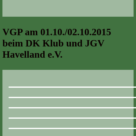
VGP am 01.10./02.10.2015
beim DK Klub und JGV
Havelland e.V.