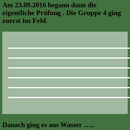
Am 23.09.2016 begann dann die
eigentliche Prüfung . Die Gruppe 4 ging
zuerst ins Feld
.
Danach ging es ans Wasser …..