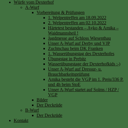
Würfe vom Dexterhof
A-Wurf
Vorbereitung & Prüfungen
1. Welpentreffen am 18.09.2022
2. Welpentreffen am 02.10.2022
Härtetest bestanden – Ayko & Amika –
Waidmannsheil !
Jagdmesse auf Schloss Wiesenthau
Unser A-Wurf auf Derby und VJP
Zuchtschau beim DK Franken
1. Wasserübungstag des Dexterhofes
Übungstag in Prebitz
Wasserübungstage der Dexterhofkids :-)
Unser A-Wurf auf Dressur- u.
Brauchbarkeitsprüfung
Amika besteht die VGP im 1. Preis/336 P.
und 4h beim StoE
Unser A-Wurf startet auf Solms / HZP /
VGP
Bilder
Der Deckrüde
B-Wurf
Der Deckrüde
Kontakt