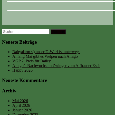
Suchen
nach:
Neueste Beiträge
Babyalarm :-) unser D-Wurf ist unterwegs
Anfang Mai gibt es Welpen nach Amigo
VGP 2. Preis für Bailey
Amigo’s Nachwuchs im Zwinger vom Alfhauser Esch
Happy 2026
Neueste Kommentare
Archiv
Mai 2026
April 2026
Januar 2026
Dezember 2025