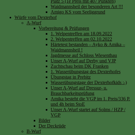
Platz 5 (1e Preis mit 407 Punkten)
Waidmannsheil der besonderen Art !!!
Amigo KS vom Seeliggrund
Würfe vom Dexterhof
A-Wurf
Vorbereitung & Prüfungen
1. Welpentreffen am 18.09.2022
2. Welpentreffen am 02.10.2022
Härtetest bestanden – Ayko & Amika –
Waidmannsheil !
Jagdmesse auf Schloss Wiesenthau
Unser A-Wurf auf Derby und VJP
Zuchtschau beim DK Franken
1. Wasserübungstag des Dexterhofes
Übungstag in Prebitz
Wasserübungstage der Dexterhofkids :-)
Unser A-Wurf auf Dressur- u.
Brauchbarkeitsprüfung
Amika besteht die VGP im 1. Preis/336 P.
und 4h beim StoE
Unser A-Wurf startet auf Solms / HZP /
VGP
Bilder
Der Deckrüde
B-Wurf