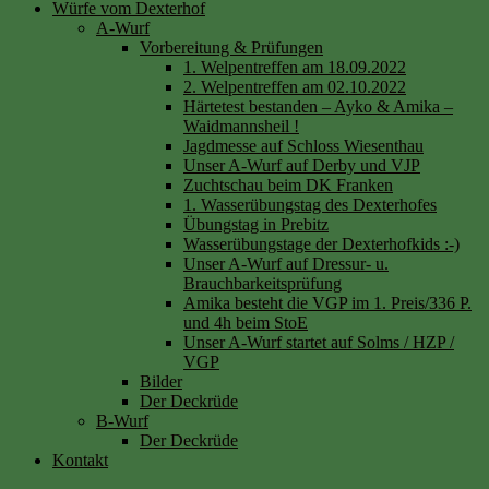
Würfe vom Dexterhof
A-Wurf
Vorbereitung & Prüfungen
1. Welpentreffen am 18.09.2022
2. Welpentreffen am 02.10.2022
Härtetest bestanden – Ayko & Amika –
Waidmannsheil !
Jagdmesse auf Schloss Wiesenthau
Unser A-Wurf auf Derby und VJP
Zuchtschau beim DK Franken
1. Wasserübungstag des Dexterhofes
Übungstag in Prebitz
Wasserübungstage der Dexterhofkids :-)
Unser A-Wurf auf Dressur- u.
Brauchbarkeitsprüfung
Amika besteht die VGP im 1. Preis/336 P.
und 4h beim StoE
Unser A-Wurf startet auf Solms / HZP /
VGP
Bilder
Der Deckrüde
B-Wurf
Der Deckrüde
Kontakt