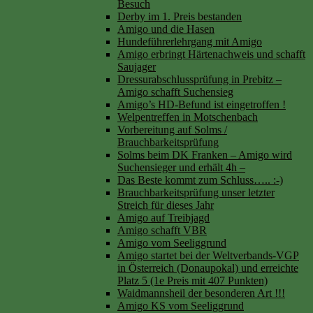
Besuch
Derby im 1. Preis bestanden
Amigo und die Hasen
Hundeführerlehrgang mit Amigo
Amigo erbringt Härtenachweis und schafft
Saujager
Dressurabschlussprüfung in Prebitz –
Amigo schafft Suchensieg
Amigo’s HD-Befund ist eingetroffen !
Welpentreffen in Motschenbach
Vorbereitung auf Solms /
Brauchbarkeitsprüfung
Solms beim DK Franken – Amigo wird
Suchensieger und erhält 4h –
Das Beste kommt zum Schluss….. :-)
Brauchbarkeitsprüfung unser letzter
Streich für dieses Jahr
Amigo auf Treibjagd
Amigo schafft VBR
Amigo vom Seeliggrund
Amigo startet bei der Weltverbands-VGP
in Österreich (Donaupokal) und erreichte
Platz 5 (1e Preis mit 407 Punkten)
Waidmannsheil der besonderen Art !!!
Amigo KS vom Seeliggrund