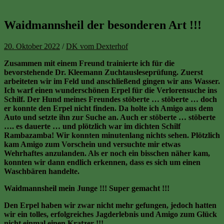
Waidmannsheil der besonderen Art !!!
20. Oktober 2022
/
DK vom Dexterhof
Zusammen mit einem Freund trainierte ich für die
bevorstehende Dr. Kleemann Zuchtausleseprüfung. Zuerst
arbeiteten wir im Feld und anschließend gingen wir ans Wasser.
Ich warf einen wunderschönen Erpel für die Verlorensuche ins
Schilf. Der Hund meines Freundes stöberte … stöberte … doch
er konnte den Erpel nicht finden. Da holte ich Amigo aus dem
Auto und setzte ihn zur Suche an. Auch er stöberte … stöberte
…. es dauerte … und plötzlich war im dichten Schilf
Rambazamba! Wir konnten minutenlang nichts sehen. Plötzlich
kam Amigo zum Vorschein und versuchte mir etwas
Wehrhaftes anzulanden. Als er noch ein bisschen näher kam,
konnten wir dann endlich erkennen, dass es sich um einen
Waschbären handelte.
Waidmannsheil mein Junge !!! Super gemacht !!!
Den Erpel haben wir zwar nicht mehr gefungen, jedoch hatten
wir ein tolles, erfolgreiches Jagderlebnis und Amigo zum Glück
nicht einmal einen Kratzer !!!