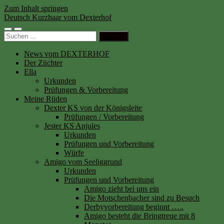
Zum Inhalt springen
Deutsch Kurzhaar vom Dexterhof
Mobile-
Suchfeld
Suchen
Menü
ein-/ausblenden
nach:
ein-/ausblenden
News vom DEXTERHOF
Der Züchter
Ella
Urkunden
Prüfungen & Vorbereitung
Meine Rüden
Dexter KS von der Königsleite
Prüfungen / Vorbereitung
Jester KS Anjules
Urkunden
Prüfungen und Vorbereitung
Würfe
Amigo vom Seeliggrund
Urkunden
Prüfungen und Vorbereitung
Amigo zieht bei uns ein
Die Motschenbacher sind zu Besuch
Derbyvorbereitung beginnt …..
Amigo besteht die Bringtreue mit 8