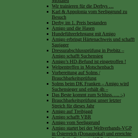
Monaten
Wir trainieren für die Derbys …
Karl & Appolonia vom Seeliggrund zu
Besuch
Derby im 1. Preis bestanden
Amigo und die Hasen
Hundeführerlehrgang mit Amigo
Amigo erbringt Härtenachweis und schafft
Saujager
Dressurabschlussprüfung in Prebitz –
Amigo schafft Suchensieg
Amigo’s HD-Befund ist eingetroffen !
Welpentreffen in Motschenbach
Vorbereitung auf Solms /
Brauchbarkeitsprüfung
Solms beim DK Franken – Amigo wird
Suchensieger und erhält 4h –
Das Beste kommt zum Schluss….. :-)
Brauchbarkeitsprüfung unser letzter
Streich für dieses Jahr
Amigo auf Treibjagd
Amigo schafft VBR
Amigo vom Seeliggrund
Amigo startet bei der Weltverbands-VGP
in Österreich (Donaupokal) und erreichte