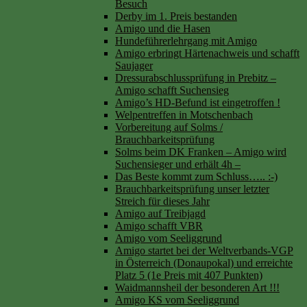
Besuch
Derby im 1. Preis bestanden
Amigo und die Hasen
Hundeführerlehrgang mit Amigo
Amigo erbringt Härtenachweis und schafft
Saujager
Dressurabschlussprüfung in Prebitz –
Amigo schafft Suchensieg
Amigo’s HD-Befund ist eingetroffen !
Welpentreffen in Motschenbach
Vorbereitung auf Solms /
Brauchbarkeitsprüfung
Solms beim DK Franken – Amigo wird
Suchensieger und erhält 4h –
Das Beste kommt zum Schluss….. :-)
Brauchbarkeitsprüfung unser letzter
Streich für dieses Jahr
Amigo auf Treibjagd
Amigo schafft VBR
Amigo vom Seeliggrund
Amigo startet bei der Weltverbands-VGP
in Österreich (Donaupokal) und erreichte
Platz 5 (1e Preis mit 407 Punkten)
Waidmannsheil der besonderen Art !!!
Amigo KS vom Seeliggrund