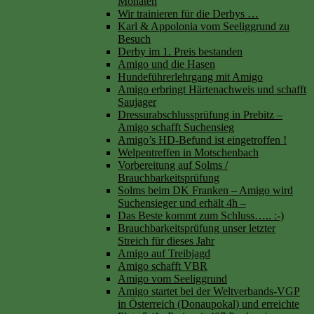
Monaten
Wir trainieren für die Derbys …
Karl & Appolonia vom Seeliggrund zu
Besuch
Derby im 1. Preis bestanden
Amigo und die Hasen
Hundeführerlehrgang mit Amigo
Amigo erbringt Härtenachweis und schafft
Saujager
Dressurabschlussprüfung in Prebitz –
Amigo schafft Suchensieg
Amigo’s HD-Befund ist eingetroffen !
Welpentreffen in Motschenbach
Vorbereitung auf Solms /
Brauchbarkeitsprüfung
Solms beim DK Franken – Amigo wird
Suchensieger und erhält 4h –
Das Beste kommt zum Schluss….. :-)
Brauchbarkeitsprüfung unser letzter
Streich für dieses Jahr
Amigo auf Treibjagd
Amigo schafft VBR
Amigo vom Seeliggrund
Amigo startet bei der Weltverbands-VGP
in Österreich (Donaupokal) und erreichte