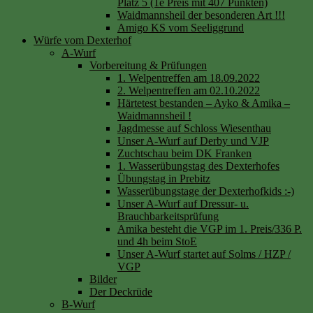
Platz 5 (1e Preis mit 407 Punkten)
Waidmannsheil der besonderen Art !!!
Amigo KS vom Seeliggrund
Würfe vom Dexterhof
A-Wurf
Vorbereitung & Prüfungen
1. Welpentreffen am 18.09.2022
2. Welpentreffen am 02.10.2022
Härtetest bestanden – Ayko & Amika –
Waidmannsheil !
Jagdmesse auf Schloss Wiesenthau
Unser A-Wurf auf Derby und VJP
Zuchtschau beim DK Franken
1. Wasserübungstag des Dexterhofes
Übungstag in Prebitz
Wasserübungstage der Dexterhofkids :-)
Unser A-Wurf auf Dressur- u.
Brauchbarkeitsprüfung
Amika besteht die VGP im 1. Preis/336 P.
und 4h beim StoE
Unser A-Wurf startet auf Solms / HZP /
VGP
Bilder
Der Deckrüde
B-Wurf