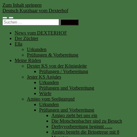
Zum Inhalt springen
Deutsch Kurzhaar vom Dexterhof
Mobile-
Suchfeld
Suchen
Menü
ein-/ausblenden
nach:
ein-/ausblenden
News vom DEXTERHOF
Der Züchter
Ella
Urkunden
Prüfungen & Vorbereitung
Meine Rüden
Dexter KS von der Königsleite
Prüfungen / Vorbereitung
Jester KS Anjules
Urkunden
Prüfungen und Vorbereitung
Würfe
Amigo vom Seeliggrund
Urkunden
Prüfungen und Vorbereitung
Amigo zieht bei uns ein
Die Motschenbacher sind zu Besuch
Derbyvorbereitung beginnt …..
Amigo besteht die Bringtreue mit 8