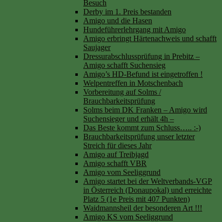
Besuch
Derby im 1. Preis bestanden
Amigo und die Hasen
Hundeführerlehrgang mit Amigo
Amigo erbringt Härtenachweis und schafft
Saujager
Dressurabschlussprüfung in Prebitz –
Amigo schafft Suchensieg
Amigo’s HD-Befund ist eingetroffen !
Welpentreffen in Motschenbach
Vorbereitung auf Solms /
Brauchbarkeitsprüfung
Solms beim DK Franken – Amigo wird
Suchensieger und erhält 4h –
Das Beste kommt zum Schluss….. :-)
Brauchbarkeitsprüfung unser letzter
Streich für dieses Jahr
Amigo auf Treibjagd
Amigo schafft VBR
Amigo vom Seeliggrund
Amigo startet bei der Weltverbands-VGP
in Österreich (Donaupokal) und erreichte
Platz 5 (1e Preis mit 407 Punkten)
Waidmannsheil der besonderen Art !!!
Amigo KS vom Seeliggrund