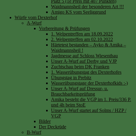
Platz 5 (1e Preis mit 407 Punkten)
Waidmannsheil der besonderen Art !!!
Amigo KS vom Seeliggrund
Würfe vom Dexterhof
A-Wurf
Vorbereitung & Prüfungen
1. Welpentreffen am 18.09.2022
2. Welpentreffen am 02.10.2022
Härtetest bestanden – Ayko & Amika –
Waidmannsheil !
Jagdmesse auf Schloss Wiesenthau
Unser A-Wurf auf Derby und VJP
Zuchtschau beim DK Franken
1. Wasserübungstag des Dexterhofes
Übungstag in Prebitz
Wasserübungstage der Dexterhofkids :-)
Unser A-Wurf auf Dressur- u.
Brauchbarkeitsprüfung
Amika besteht die VGP im 1. Preis/336 P.
und 4h beim StoE
Unser A-Wurf startet auf Solms / HZP /
VGP
Bilder
Der Deckrüde
B-Wurf