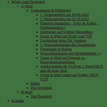
Würfe vom Dexterhof
A-Wurf
Vorbereitung & Prüfungen
1. Welpentreffen am 18.09.2022
2. Welpentreffen am 02.10.2022
Härtetest bestanden – Ayko & Amika –
Waidmannsheil !
Jagdmesse auf Schloss Wiesenthau
Unser A-Wurf auf Derby und VJP
Zuchtschau beim DK Franken
1. Wasserübungstag des Dexterhofes
Übungstag in Prebitz
Wasserübungstage der Dexterhofkids :-)
Unser A-Wurf auf Dressur- u.
Brauchbarkeitsprüfung
Amika besteht die VGP im 1. Preis/336 P.
und 4h beim StoE
Unser A-Wurf startet auf Solms / HZP /
VGP
Bilder
Der Deckrüde
B-Wurf
Der Deckrüde
Kontakt