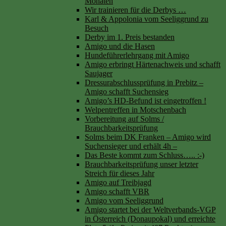
Monaten
Wir trainieren für die Derbys …
Karl & Appolonia vom Seeliggrund zu
Besuch
Derby im 1. Preis bestanden
Amigo und die Hasen
Hundeführerlehrgang mit Amigo
Amigo erbringt Härtenachweis und schafft
Saujager
Dressurabschlussprüfung in Prebitz –
Amigo schafft Suchensieg
Amigo’s HD-Befund ist eingetroffen !
Welpentreffen in Motschenbach
Vorbereitung auf Solms /
Brauchbarkeitsprüfung
Solms beim DK Franken – Amigo wird
Suchensieger und erhält 4h –
Das Beste kommt zum Schluss….. :-)
Brauchbarkeitsprüfung unser letzter
Streich für dieses Jahr
Amigo auf Treibjagd
Amigo schafft VBR
Amigo vom Seeliggrund
Amigo startet bei der Weltverbands-VGP
in Österreich (Donaupokal) und erreichte