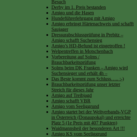
Besuch
Derby im 1. Preis bestanden
Amigo und die Hasen
Hundeführerlehrgang mit Amigo
Amigo erbringt Härtenachweis und schafft
Saujager
Dressurabschlussprüfung in Prebitz –
Amigo schafft Suchensieg
Amigo’s HD-Befund ist eingetroffen !
Welpentreffen in Motschenbach
Vorbereitung auf Solms /
Brauchbarkeitsprüfung
Solms beim DK Franken – Amigo wird
Suchensieger und erhält 4h –
Das Beste kommt zum Schluss….. :-)
Brauchbarkeitsprüfung unser letzter
Streich für dieses Jahr
Amigo auf Treibjagd
Amigo schafft VBR
Amigo vom Seeliggrund
Amigo startet bei der Weltverbands-VGP
in Österreich (Donaupokal) und erreichte
Platz 5 (1e Preis mit 407 Punkten)
Waidmannsheil der besonderen Art !!!
Amigo KS vom Seeliggrund