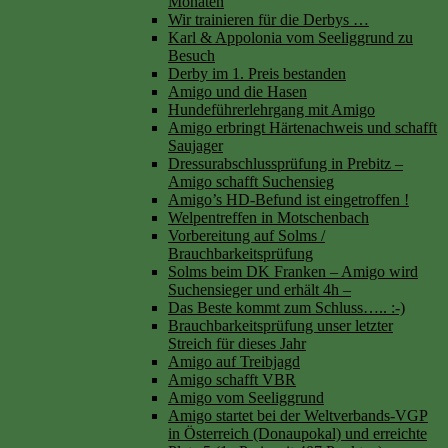
Monaten
Wir trainieren für die Derbys …
Karl & Appolonia vom Seeliggrund zu
Besuch
Derby im 1. Preis bestanden
Amigo und die Hasen
Hundeführerlehrgang mit Amigo
Amigo erbringt Härtenachweis und schafft
Saujager
Dressurabschlussprüfung in Prebitz –
Amigo schafft Suchensieg
Amigo’s HD-Befund ist eingetroffen !
Welpentreffen in Motschenbach
Vorbereitung auf Solms /
Brauchbarkeitsprüfung
Solms beim DK Franken – Amigo wird
Suchensieger und erhält 4h –
Das Beste kommt zum Schluss….. :-)
Brauchbarkeitsprüfung unser letzter
Streich für dieses Jahr
Amigo auf Treibjagd
Amigo schafft VBR
Amigo vom Seeliggrund
Amigo startet bei der Weltverbands-VGP
in Österreich (Donaupokal) und erreichte