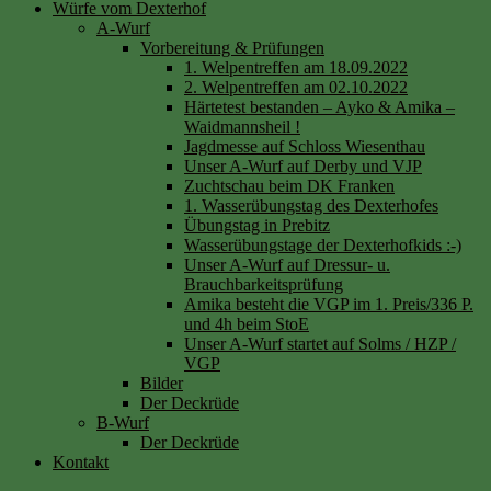
Würfe vom Dexterhof
A-Wurf
Vorbereitung & Prüfungen
1. Welpentreffen am 18.09.2022
2. Welpentreffen am 02.10.2022
Härtetest bestanden – Ayko & Amika –
Waidmannsheil !
Jagdmesse auf Schloss Wiesenthau
Unser A-Wurf auf Derby und VJP
Zuchtschau beim DK Franken
1. Wasserübungstag des Dexterhofes
Übungstag in Prebitz
Wasserübungstage der Dexterhofkids :-)
Unser A-Wurf auf Dressur- u.
Brauchbarkeitsprüfung
Amika besteht die VGP im 1. Preis/336 P.
und 4h beim StoE
Unser A-Wurf startet auf Solms / HZP /
VGP
Bilder
Der Deckrüde
B-Wurf
Der Deckrüde
Kontakt