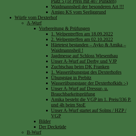
Platz 5 (1e Preis mit 407 Punkten)
Waidmannsheil der besonderen Art !!!
Amigo KS vom Seeliggrund
Würfe vom Dexterhof
A-Wurf
Vorbereitung & Prüfungen
1. Welpentreffen am 18.09.2022
2. Welpentreffen am 02.10.2022
Härtetest bestanden – Ayko & Amika –
Waidmannsheil !
Jagdmesse auf Schloss Wiesenthau
Unser A-Wurf auf Derby und VJP
Zuchtschau beim DK Franken
1. Wasserübungstag des Dexterhofes
Übungstag in Prebitz
Wasserübungstage der Dexterhofkids :-)
Unser A-Wurf auf Dressur- u.
Brauchbarkeitsprüfung
Amika besteht die VGP im 1. Preis/336 P.
und 4h beim StoE
Unser A-Wurf startet auf Solms / HZP /
VGP
Bilder
Der Deckrüde
B-Wurf