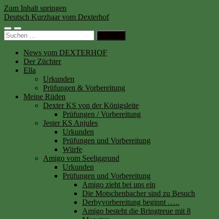
Zum Inhalt springen
Deutsch Kurzhaar vom Dexterhof
Mobile-
Suchfeld
Suchen
Menü
ein-/ausblenden
nach:
ein-/ausblenden
News vom DEXTERHOF
Der Züchter
Ella
Urkunden
Prüfungen & Vorbereitung
Meine Rüden
Dexter KS von der Königsleite
Prüfungen / Vorbereitung
Jester KS Anjules
Urkunden
Prüfungen und Vorbereitung
Würfe
Amigo vom Seeliggrund
Urkunden
Prüfungen und Vorbereitung
Amigo zieht bei uns ein
Die Motschenbacher sind zu Besuch
Derbyvorbereitung beginnt …..
Amigo besteht die Bringtreue mit 8