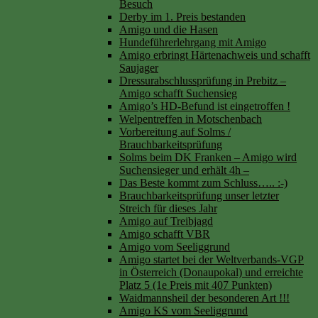
Besuch
Derby im 1. Preis bestanden
Amigo und die Hasen
Hundeführerlehrgang mit Amigo
Amigo erbringt Härtenachweis und schafft
Saujager
Dressurabschlussprüfung in Prebitz –
Amigo schafft Suchensieg
Amigo’s HD-Befund ist eingetroffen !
Welpentreffen in Motschenbach
Vorbereitung auf Solms /
Brauchbarkeitsprüfung
Solms beim DK Franken – Amigo wird
Suchensieger und erhält 4h –
Das Beste kommt zum Schluss….. :-)
Brauchbarkeitsprüfung unser letzter
Streich für dieses Jahr
Amigo auf Treibjagd
Amigo schafft VBR
Amigo vom Seeliggrund
Amigo startet bei der Weltverbands-VGP
in Österreich (Donaupokal) und erreichte
Platz 5 (1e Preis mit 407 Punkten)
Waidmannsheil der besonderen Art !!!
Amigo KS vom Seeliggrund