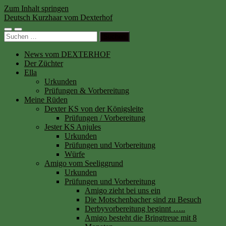
Zum Inhalt springen
Deutsch Kurzhaar vom Dexterhof
Mobile-
Suchfeld
Suchen
Menü
ein-/ausblenden
nach:
ein-/ausblenden
News vom DEXTERHOF
Der Züchter
Ella
Urkunden
Prüfungen & Vorbereitung
Meine Rüden
Dexter KS von der Königsleite
Prüfungen / Vorbereitung
Jester KS Anjules
Urkunden
Prüfungen und Vorbereitung
Würfe
Amigo vom Seeliggrund
Urkunden
Prüfungen und Vorbereitung
Amigo zieht bei uns ein
Die Motschenbacher sind zu Besuch
Derbyvorbereitung beginnt …..
Amigo besteht die Bringtreue mit 8