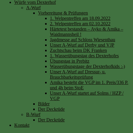
Würfe vom Dexterhof
A-Wurf
Vorbereitung & Prüfungen
1. Welpentreffen am 18.09.2022
2. Welpentreffen am 02.10.2022
Härtetest bestanden – Ayko & Amika –
Waidmannsheil !
Jagdmesse auf Schloss Wiesenthau
Unser A-Wurf auf Derby und VJP
Zuchtschau beim DK Franken
1. Wasserübungstag des Dexterhofes
Übungstag in Prebitz
Wasserübungstage der Dexterhofkids :-)
Unser A-Wurf auf Dressur- u.
Brauchbarkeitsprüfung
Amika besteht die VGP im 1. Preis/336 P.
und 4h beim StoE
Unser A-Wurf startet auf Solms / HZP /
VGP
Bilder
Der Deckrüde
B-Wurf
Der Deckrüde
Kontakt