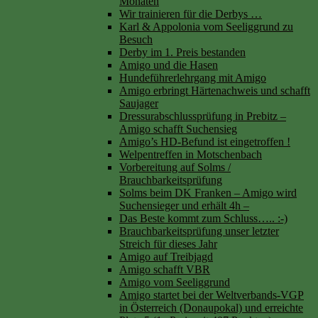
Monaten
Wir trainieren für die Derbys …
Karl & Appolonia vom Seeliggrund zu
Besuch
Derby im 1. Preis bestanden
Amigo und die Hasen
Hundeführerlehrgang mit Amigo
Amigo erbringt Härtenachweis und schafft
Saujager
Dressurabschlussprüfung in Prebitz –
Amigo schafft Suchensieg
Amigo’s HD-Befund ist eingetroffen !
Welpentreffen in Motschenbach
Vorbereitung auf Solms /
Brauchbarkeitsprüfung
Solms beim DK Franken – Amigo wird
Suchensieger und erhält 4h –
Das Beste kommt zum Schluss….. :-)
Brauchbarkeitsprüfung unser letzter
Streich für dieses Jahr
Amigo auf Treibjagd
Amigo schafft VBR
Amigo vom Seeliggrund
Amigo startet bei der Weltverbands-VGP
in Österreich (Donaupokal) und erreichte