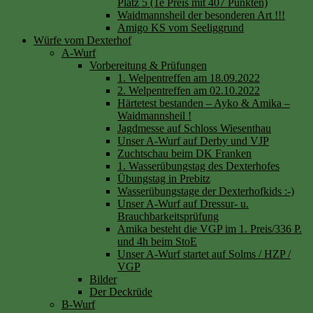
Platz 5 (1e Preis mit 407 Punkten)
Waidmannsheil der besonderen Art !!!
Amigo KS vom Seeliggrund
Würfe vom Dexterhof
A-Wurf
Vorbereitung & Prüfungen
1. Welpentreffen am 18.09.2022
2. Welpentreffen am 02.10.2022
Härtetest bestanden – Ayko & Amika –
Waidmannsheil !
Jagdmesse auf Schloss Wiesenthau
Unser A-Wurf auf Derby und VJP
Zuchtschau beim DK Franken
1. Wasserübungstag des Dexterhofes
Übungstag in Prebitz
Wasserübungstage der Dexterhofkids :-)
Unser A-Wurf auf Dressur- u.
Brauchbarkeitsprüfung
Amika besteht die VGP im 1. Preis/336 P.
und 4h beim StoE
Unser A-Wurf startet auf Solms / HZP /
VGP
Bilder
Der Deckrüde
B-Wurf