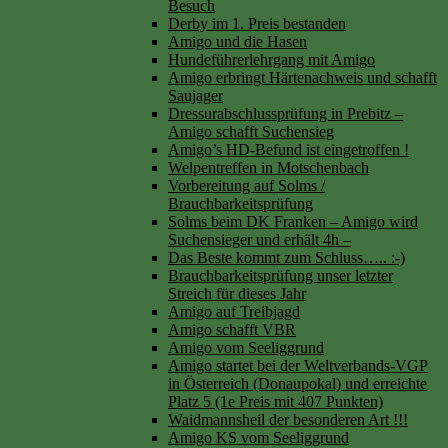
Besuch
Derby im 1. Preis bestanden
Amigo und die Hasen
Hundeführerlehrgang mit Amigo
Amigo erbringt Härtenachweis und schafft
Saujager
Dressurabschlussprüfung in Prebitz –
Amigo schafft Suchensieg
Amigo’s HD-Befund ist eingetroffen !
Welpentreffen in Motschenbach
Vorbereitung auf Solms /
Brauchbarkeitsprüfung
Solms beim DK Franken – Amigo wird
Suchensieger und erhält 4h –
Das Beste kommt zum Schluss….. :-)
Brauchbarkeitsprüfung unser letzter
Streich für dieses Jahr
Amigo auf Treibjagd
Amigo schafft VBR
Amigo vom Seeliggrund
Amigo startet bei der Weltverbands-VGP
in Österreich (Donaupokal) und erreichte
Platz 5 (1e Preis mit 407 Punkten)
Waidmannsheil der besonderen Art !!!
Amigo KS vom Seeliggrund