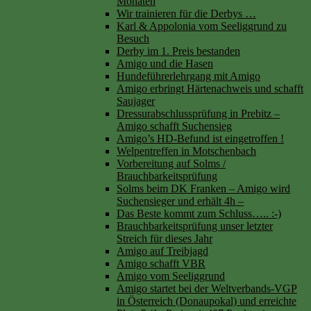
Monaten
Wir trainieren für die Derbys …
Karl & Appolonia vom Seeliggrund zu
Besuch
Derby im 1. Preis bestanden
Amigo und die Hasen
Hundeführerlehrgang mit Amigo
Amigo erbringt Härtenachweis und schafft
Saujager
Dressurabschlussprüfung in Prebitz –
Amigo schafft Suchensieg
Amigo’s HD-Befund ist eingetroffen !
Welpentreffen in Motschenbach
Vorbereitung auf Solms /
Brauchbarkeitsprüfung
Solms beim DK Franken – Amigo wird
Suchensieger und erhält 4h –
Das Beste kommt zum Schluss….. :-)
Brauchbarkeitsprüfung unser letzter
Streich für dieses Jahr
Amigo auf Treibjagd
Amigo schafft VBR
Amigo vom Seeliggrund
Amigo startet bei der Weltverbands-VGP
in Österreich (Donaupokal) und erreichte