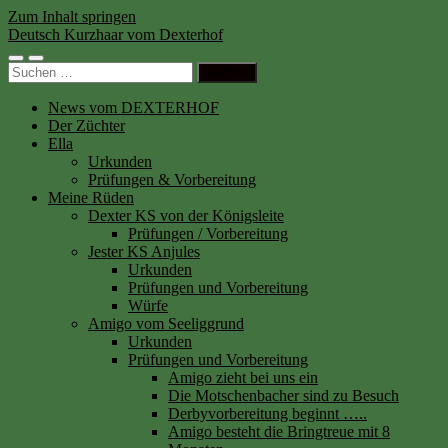
Zum Inhalt springen
Deutsch Kurzhaar vom Dexterhof
Mobile-
Suchfeld
Suchen
Menü
ein-/ausblenden
nach:
ein-/ausblenden
News vom DEXTERHOF
Der Züchter
Ella
Urkunden
Prüfungen & Vorbereitung
Meine Rüden
Dexter KS von der Königsleite
Prüfungen / Vorbereitung
Jester KS Anjules
Urkunden
Prüfungen und Vorbereitung
Würfe
Amigo vom Seeliggrund
Urkunden
Prüfungen und Vorbereitung
Amigo zieht bei uns ein
Die Motschenbacher sind zu Besuch
Derbyvorbereitung beginnt …..
Amigo besteht die Bringtreue mit 8