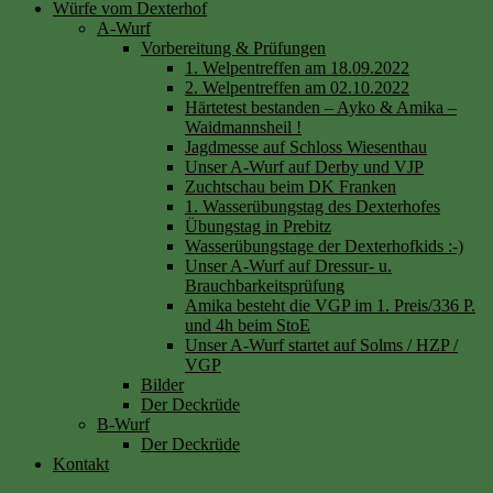
Würfe vom Dexterhof
A-Wurf
Vorbereitung & Prüfungen
1. Welpentreffen am 18.09.2022
2. Welpentreffen am 02.10.2022
Härtetest bestanden – Ayko & Amika –
Waidmannsheil !
Jagdmesse auf Schloss Wiesenthau
Unser A-Wurf auf Derby und VJP
Zuchtschau beim DK Franken
1. Wasserübungstag des Dexterhofes
Übungstag in Prebitz
Wasserübungstage der Dexterhofkids :-)
Unser A-Wurf auf Dressur- u.
Brauchbarkeitsprüfung
Amika besteht die VGP im 1. Preis/336 P.
und 4h beim StoE
Unser A-Wurf startet auf Solms / HZP /
VGP
Bilder
Der Deckrüde
B-Wurf
Der Deckrüde
Kontakt