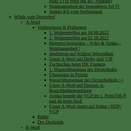
Platz 5 (1e Preis mit 407 Punkten)
Waidmannsheil der besonderen Art !!!
Amigo KS vom Seeliggrund
Würfe vom Dexterhof
A-Wurf
Vorbereitung & Prüfungen
1. Welpentreffen am 18.09.2022
2. Welpentreffen am 02.10.2022
Härtetest bestanden – Ayko & Amika –
Waidmannsheil !
Jagdmesse auf Schloss Wiesenthau
Unser A-Wurf auf Derby und VJP
Zuchtschau beim DK Franken
1. Wasserübungstag des Dexterhofes
Übungstag in Prebitz
Wasserübungstage der Dexterhofkids :-)
Unser A-Wurf auf Dressur- u.
Brauchbarkeitsprüfung
Amika besteht die VGP im 1. Preis/336 P.
und 4h beim StoE
Unser A-Wurf startet auf Solms / HZP /
VGP
Bilder
Der Deckrüde
B-Wurf